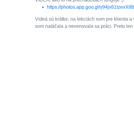
https://photos.app.goo.gl/y94jx61tzexXt
Videá sú krátke, na lekciách som pre klienta
som natáčala a nevenovala sa práci. Preto len 