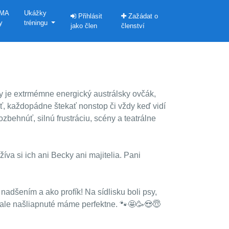
MA
Ukážky
Přihlásit
Zažádat o
y
tréningu
jako člen
členství
ky je extrmémne energický austrálsky ovčák,
osť, každopádne štekať nonstop či vždy keď vidí
behnúť, silnú frustráciu, scény a teatrálne
va si ich ani Becky ani majitelia. Pani
 nadšením a ako profík! Na sídlisku boli psy,
, ale našliapnuté máme perfektne. 🐾🤩🥳😍😇