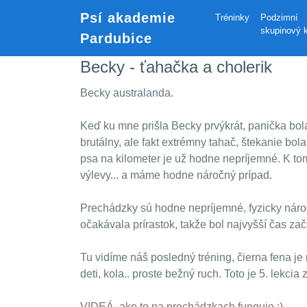
Psí akademie
Tréninky
Podzimní
skupinový 
Pardubice
Becky - ťahačka a cholerik
Becky australanda.
Keď ku mne prišla Becky prvýkrát, panička bol
brutálny, ale fakt extrémny tahač, štekanie bol
psa na kilometer je už hodne nepríjemné. K to
výlevy... a máme hodne náročný prípad.
Prechádzky sú hodne nepríjemné, fyzicky nároč
očakávala prírastok, takže bol najvyšší čas za
Tu vidíme náš posledný tréning, čierna fena je 
deti, kola.. proste bežný ruch. Toto je 5. lek
VIDEÁ, ako to na prechádzkach funguje :)