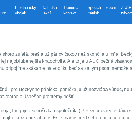
Elektronický
Nabídka
Trenéři a
Speciální osobní
ZDAR
kurz
obojek
lekcí
kontakt
trénink
návod
a skoro zúfalá, prešla už pár cvičákov než skončila u mňa. Bec
a jej najobľúbenejšia kratochvíľa. Ale to je u AUO bežná vlastn
mu pripojíme skákanie na vodítku keď sa za tým psom nemože roz
né i pre Beckynho páníčka, panička ju už nezvláda vůbec, neuží
čať reálne a úspešne problémy riešiť.
moja, funguje ako rušivka i spoločník :) Becky prostredie dáva s
cia z mojho kurzu pre tahače. Ešte máme pred sebou nejakú prácu